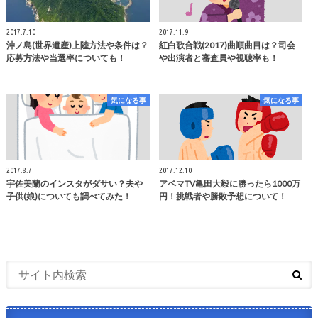
2017.7.10
2017.11.9
沖ノ島(世界遺産)上陸方法や条件は？
紅白歌合戦(2017)曲順曲目は？司会
応募方法や当選率についても！
や出演者と審査員や視聴率も！
気になる事
気になる事
2017.8.7
2017.12.10
宇佐美蘭のインスタがダサい？夫や
アベマTV亀田大毅に勝ったら1000万
子供(娘)についても調べてみた！
円！挑戦者や勝敗予想について！