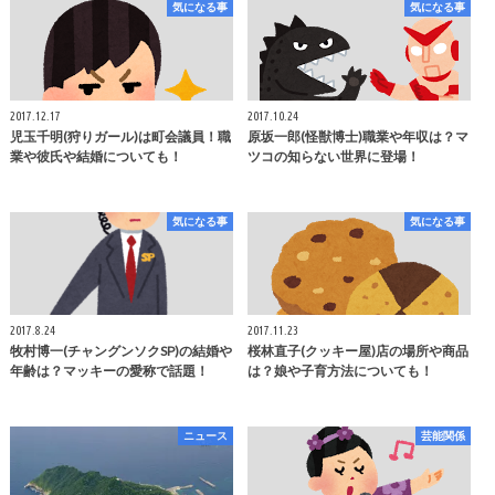
気になる事
気になる事
2017.12.17
2017.10.24
児玉千明(狩りガール)は町会議員！職
原坂一郎(怪獣博士)職業や年収は？マ
業や彼氏や結婚についても！
ツコの知らない世界に登場！
気になる事
気になる事
2017.8.24
2017.11.23
牧村博一(チャングンソクSP)の結婚や
桜林直子(クッキー屋)店の場所や商品
年齢は？マッキーの愛称で話題！
は？娘や子育方法についても！
ニュース
芸能関係