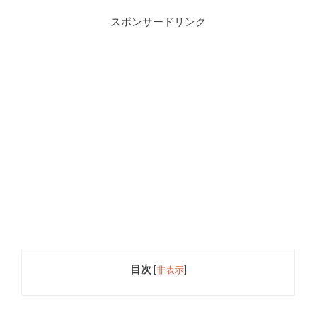
スポンサードリンク
目次
[
非表示
]