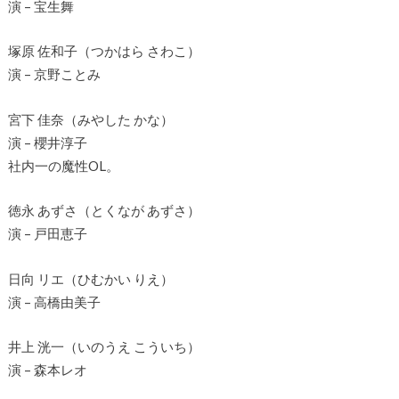
演 – 宝生舞
塚原 佐和子（つかはら さわこ）
演 – 京野ことみ
宮下 佳奈（みやした かな）
演 – 櫻井淳子
社内一の魔性OL。
徳永 あずさ（とくなが あずさ）
演 – 戸田恵子
日向 リエ（ひむかい りえ）
演 – 高橋由美子
井上 洸一（いのうえ こういち）
演 – 森本レオ