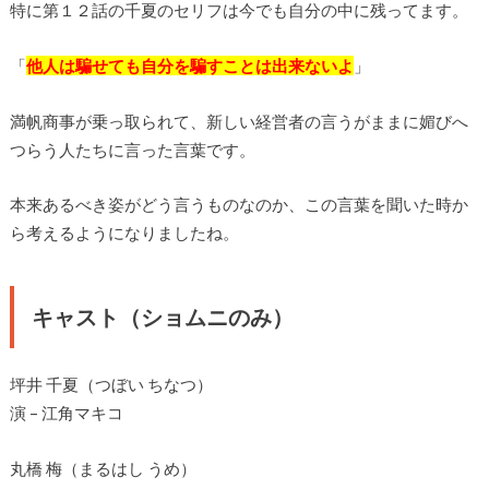
特に第１２話の千夏のセリフは今でも自分の中に残ってます。
「
他人は騙せても自分を騙すことは出来ないよ
」
満帆商事が乗っ取られて、新しい経営者の言うがままに媚びへ
つらう人たちに言った言葉です。
本来あるべき姿がどう言うものなのか、この言葉を聞いた時か
ら考えるようになりましたね。
キャスト（ショムニのみ）
坪井 千夏（つぼい ちなつ）
演 – 江角マキコ
丸橋 梅（まるはし うめ）