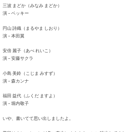
三波 まどか（みなみ まどか）
演 – ベッキー
円山 詩織（まるやま しおり）
演 – 本田翼
安倍 麗子（あべ れいこ）
演 – 安藤サクラ
小島 美鈴（こじま みすず）
演 – 森カンナ
福田 益代（ふくだ ますよ）
演 – 堀内敬子
いや、書いてて思い出しましたよ。