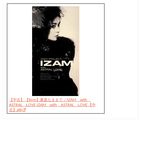
【中古】 【8cm】素直なままで ／IZAM with
ASTRAL LOVE,IZAM with ASTRAL LOVE 【中
古】afb