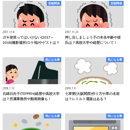
芸能関係
芸能関係
2017.11.8
2017.11.23
ガキ使笑ってはいけない(2017～
押し出しましょう子の本名年齢や彼
2018)撮影場所(ロケ地)やゲストは？
氏は？高校大学や経歴について！
気になる事
気になる事
2018.1.12
2018.1.4
石綿日向子(TEPPEN)経歴や高校大学
七草粥(大阪関西)作り方や草の名前
は？所属事務所や動画画像も！
は？レトルト通販はある？
気になる事
気になる事