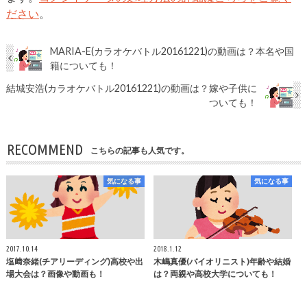
ださい
。
MARIA-E(カラオケバトル20161221)の動画は？本名や国
籍についても！
結城安浩(カラオケバトル20161221)の動画は？嫁や子供に
ついても！
RECOMMEND
こちらの記事も人気です。
気になる事
気になる事
2017.10.14
2018.1.12
塩﨑奈緒(チアリーディング)高校や出
木嶋真優(バイオリニスト)年齢や結婚
場大会は？画像や動画も！
は？両親や高校大学についても！