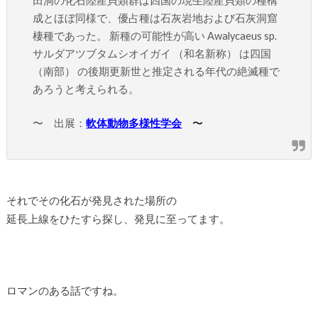
田洞の化石陸産貝類群は四国の現生陸産貝類の種構
成とほぼ同様で、優占種は石灰岩地および石灰洞窟
棲種であった。 新種の可能性が高い Awalycaeus sp.
サルダアツブタムシオイガイ （和名新称） は四国
（南部） の後期更新世と推定される年代の絶滅種で
あろうと考えられる。
〜 出展：
軟体動物多様性学会
〜
それでその化石が発見された場所の
延長上線をひたすら探し、発見に至ってます。
ロマンのある話ですね。