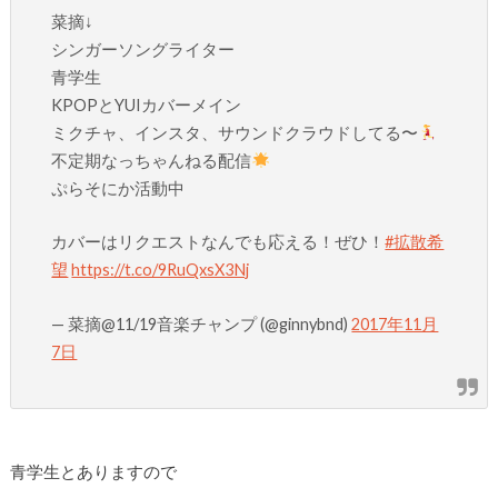
菜摘↓
シンガーソングライター
青学生
KPOPとYUIカバーメイン
ミクチャ、インスタ、サウンドクラウドしてる〜
不定期なっちゃんねる配信
ぷらそにか活動中
カバーはリクエストなんでも応える！ぜひ！
#拡散希
望
https://t.co/9RuQxsX3Nj
— 菜摘@11/19音楽チャンプ (@ginnybnd)
2017年11月
7日
青学生とありますので