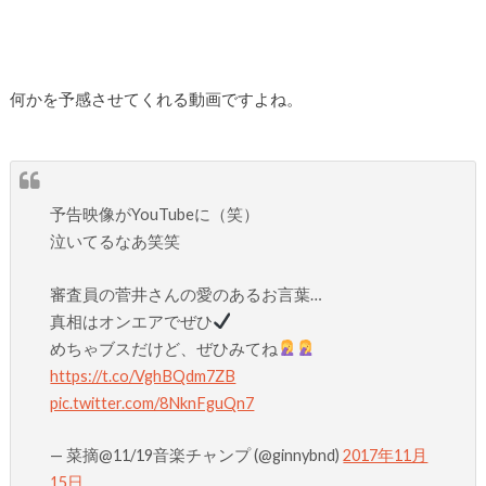
何かを予感させてくれる動画ですよね。
予告映像がYouTubeに（笑）
泣いてるなあ笑笑
審査員の菅井さんの愛のあるお言葉…
真相はオンエアでぜひ
めちゃブスだけど、ぜひみてね
https://t.co/VghBQdm7ZB
pic.twitter.com/8NknFguQn7
— 菜摘@11/19音楽チャンプ (@ginnybnd)
2017年11月
15日