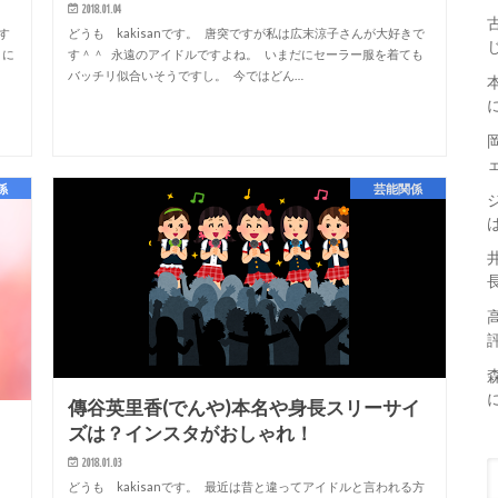
2018.01.04
す
どうも kakisanです。 唐突ですが私は広末涼子さんが大好きで
々に
す＾＾ 永遠のアイドルですよね。 いまだにセーラー服を着ても
バッチリ似合いそうですし。 今ではどん…
係
芸能関係
傳谷英里香(でんや)本名や身長スリーサイ
イ
ズは？インスタがおしゃれ！
2018.01.03
どうも kakisanです。 最近は昔と違ってアイドルと言われる方