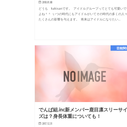
2018.01.08
どうも kakisanです。 アイドルグループってとても可愛いで
よね＾＾ いつの時代にもアイドルがいてその時代の多くの人
たくさんの影響を与えます。 将来はアイドルになりたい…
芸能関
でんぱ組.inc新メンバー鹿目凛スリーサ
ズは？身長体重についても！
2017.12.31