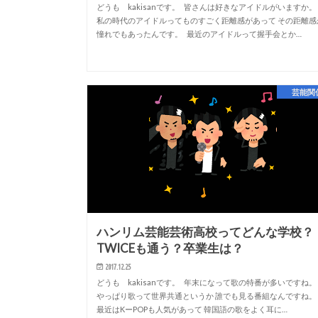
どうも kakisanです。 皆さんは好きなアイドルがいますか
私の時代のアイドルってものすごく距離感があって その距離感
憧れでもあったんです。 最近のアイドルって握手会とか…
芸能関
ハンリム芸能芸術高校ってどんな学校？
TWICEも通う？卒業生は？
2017.12.25
どうも kakisanです。 年末になって歌の特番が多いですね
やっぱり歌って世界共通というか 誰でも見る番組なんですね
最近はKーPOPも人気があって 韓国語の歌をよく耳に…