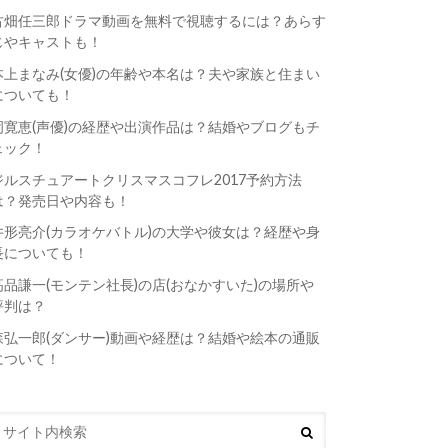
古畑任三郎ドラマ動画を無料で視聴するには？あらす
じやキャストも！
本上まなみ(女優)の年齢や本名は？夫や家族と住まい
についても！
岡寛恵(声優)の経歴や出演作品は？結婚やブログもチ
ェック！
ジルスチュアートクリスマスコフレ2017予約方法
は？発売日や内容も！
井形亮介(カラオケバトル)の大学や彼女は？経歴や身
長についても！
高品謙一(モンテン社長)の店(おなかすいた)の場所や
評判は？
森弘一郎(ダンサー)動画や経歴は？結婚や絵本の通販
について！