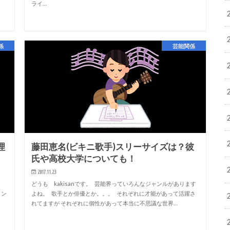
ライ…
係
芸能関係
理
藤田恵名(ビキニ歌手)スリーサイズは？彼
氏や高校大学についても！
2017.11.23
どうも kakisanです。 芸能界っていろんなジャンルがあります
ョン
よね。 歌手とか俳優とか。。。 それぞれに才能があって活躍さ
れてますが それぞれに個性があって本当に不思議な世界…