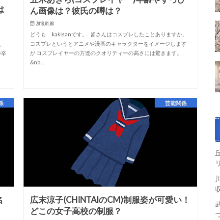
は
ん画像は？彼氏の噂は？
2018.01.08
どうも kakisanです。 皆さんはコスプレしたことありますか。
コスプレというとアニメや漫画のキャラクターをイメージします
か。
が コスプレイヤーの方達のクオリティーの高さには驚きます。
で卒
&nb…
係
芸能関係
名
広末涼子(CHINTAIのCM)制服姿が可愛い！
どこの女子高校の制服？