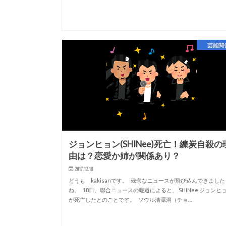
芸能関
ジョンヒョン(SHINee)死亡！練炭自殺の
由は？恋愛か姉が関係あり？
2017.12.18
どうも kakisanです。 残念なニュースが飛び込んできました
ね。 18日、聯合ニュースの報道によると、 SHINee ジョンヒ
が死亡したとのことです。 ソウル清潭洞（チョ…