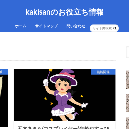
kakisanのお役立ち情報
ホーム
サイトマップ
問い合わせ
係
芸能関係
五木あきら(コスプレイヤー)年齢やすっぴ