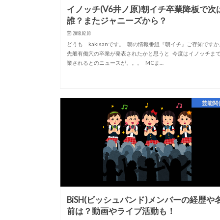
イノッチ(V6井ノ原)朝イチ卒業降板で次
誰？またジャニーズから？
2018.02.03
どうも kakisanです。 朝の情報番組『朝イチ』ご存知です
先般有働穴の卒業が発表されたかと思うと 今度はイノッチま
業されるとのニュースが。。。 MCま…
芸能関
BiSH(ビッシュバンド)メンバーの経歴や
前は？動画やライブ活動も！