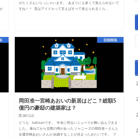
がたくさんいらっしゃいます。 あまりにも多くて覚えられないで
。
すね＾＾ 昔はアイドルって言えばすべて覚えられるくら…
が
係
芸能関係
岡田准一宮崎あおいの新居はどこ？総額5
億円の豪邸の建築家は？
2017.12.23
。
どうも kakisanです。 年末に明るいニュースが舞い込んできま
。
した。 兼ねてから交際の噂があった ジャニーズの岡田准一さんと
女優宮崎あおいさんが 結婚することが決まったみたいです。 フ