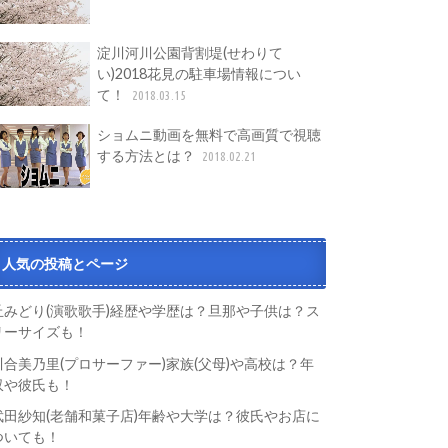
淀川河川公園背割堤(せわりて
い)2018花見の駐車場情報につい
て！
2018.03.15
ショムニ動画を無料で高画質で視聴
する方法とは？
2018.02.21
人気の投稿とページ
丘みどり(演歌歌手)経歴や学歴は？旦那や子供は？ス
リーサイズも！
川合美乃里(プロサーファー)家族(父母)や高校は？年
収や彼氏も！
武田紗知(老舗和菓子店)年齢や大学は？彼氏やお店に
ついても！