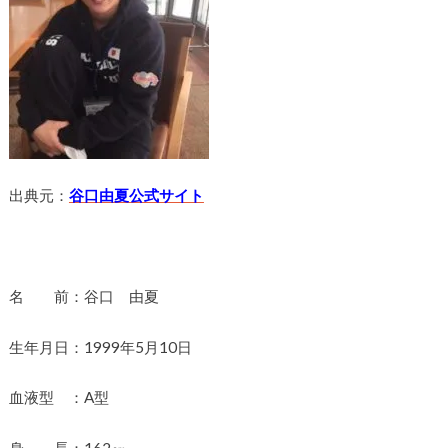
出典元：
谷口由夏公式サイト
名 前：谷口 由夏
生年月日：1999年5月10日
血液型 ：A型
身 長：162㎝