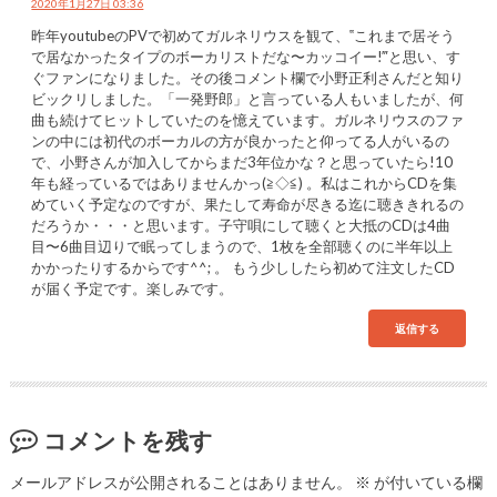
2020年1月27日 03:36
昨年youtubeのPVで初めてガルネリウスを観て、‟これまで居そう
で居なかったタイプのボーカリストだな〜カッコイー!‴と思い、す
ぐファンになりました。その後コメント欄で小野正利さんだと知り
ビックリしました。「一発野郎」と言っている人もいましたが、何
曲も続けてヒットしていたのを憶えています。ガルネリウスのファ
ンの中には初代のボーカルの方が良かったと仰ってる人がいるの
で、小野さんが加入してからまだ3年位かな？と思っていたら!10
年も経っているではありませんかっ(≧◇≦) 。私はこれからCDを集
めていく予定なのですが、果たして寿命が尽きる迄に聴ききれるの
だろうか・・・と思います。子守唄にして聴くと大抵のCDは4曲
目〜6曲目辺りで眠ってしまうので、1枚を全部聴くのに半年以上
かかったりするからです^^; 。 もう少ししたら初めて注文したCD
が届く予定です。楽しみです。
返信する
コメントを残す
メールアドレスが公開されることはありません。
※
が付いている欄