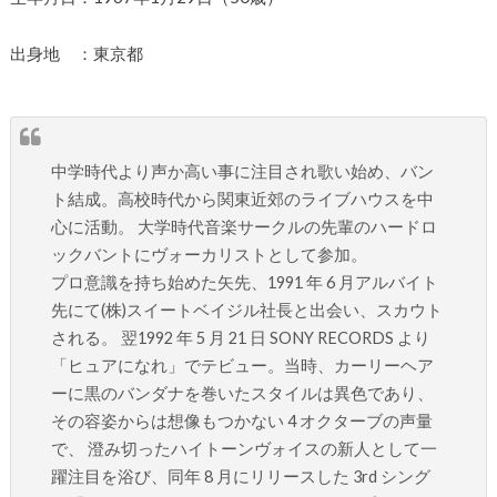
出身地 ：東京都
中学時代より声か高い事に注目され歌い始め、バン
ト結成。高校時代から関東近郊のライブハウスを中
心に活動。 大学時代音楽サークルの先輩のハードロ
ックバントにヴォーカリストとして参加。
プロ意識を持ち始めた矢先、1991 年 6 月アルバイト
先にて(株)スイートベイジル社長と出会い、スカウト
される。 翌1992 年 5 月 21 日 SONY RECORDS より
「ヒュアになれ」でテビュー。当時、カーリーヘア
ーに黒のバンダナを巻いたスタイルは異色であり、
その容姿からは想像もつかない 4 オクターブの声量
で、 澄み切ったハイトーンヴォイスの新人として一
躍注目を浴び、同年 8 月にリリースした 3rd シング