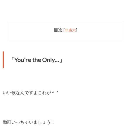
目次
[
非表示
]
「You’re the Only…」
いい歌なんですよこれが＾＾
動画いっちゃいましょう！