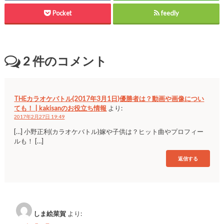
Pocket
feedly
2
件のコメント
THEカラオケバトル(2017年3月1日)優勝者は？動画や画像につい
ても！ | kakisanのお役立ち情報
より:
2017年2月27日 19:49
[…] 小野正利(カラオケバトル)嫁や子供は？ヒット曲やプロフィー
ルも！ […]
返信する
しま絵菜賀
より: