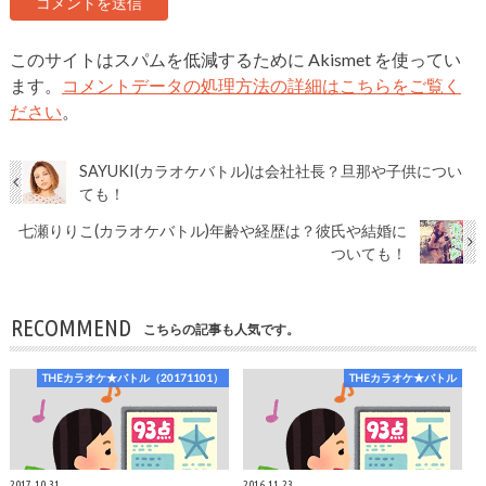
このサイトはスパムを低減するために Akismet を使ってい
ます。
コメントデータの処理方法の詳細はこちらをご覧く
ださい
。
SAYUKI(カラオケバトル)は会社社長？旦那や子供につい
ても！
七瀬りりこ(カラオケバトル)年齢や経歴は？彼氏や結婚に
ついても！
RECOMMEND
こちらの記事も人気です。
THEカラオケ★バトル（20171101）
THEカラオケ★バトル
2017.10.31
2016.11.23