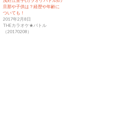
浅野江里子(カラオケバトル)の
旦那や子供は？経歴や年齢に
ついても！
2017年2月8日
THEカラオケ★バトル
（20170208）