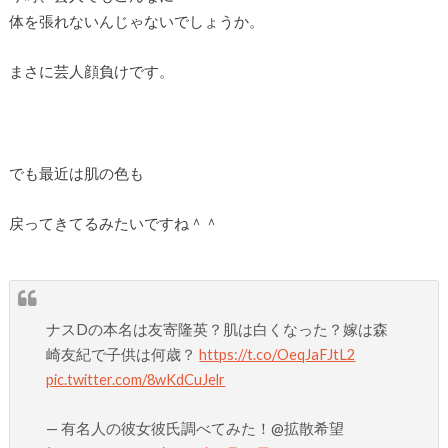
体を張れないんじゃないでしょうか。
まさに芸人顔負けです。
でも最近は肌の色も
戻ってきてるみたいですね＾＾
ナスDの本名は友寄隆英？肌は白くなった？嫁は森
崎友紀で子供は何歳？
https://t.co/OeqJaFJtL2
pic.twitter.com/8wKdCuJelr
— 有名人の彼女彼氏調べてみた！@拡散希望