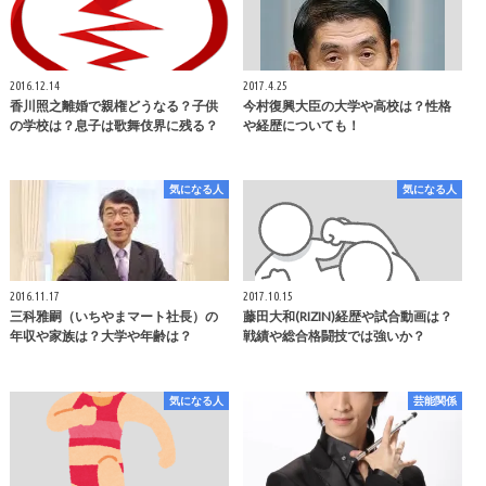
2016.12.14
2017.4.25
香川照之離婚で親権どうなる？子供
今村復興大臣の大学や高校は？性格
の学校は？息子は歌舞伎界に残る？
や経歴についても！
気になる人
気になる人
2016.11.17
2017.10.15
三科雅嗣（いちやまマート社長）の
藤田大和(RIZIN)経歴や試合動画は？
年収や家族は？大学や年齢は？
戦績や総合格闘技では強いか？
気になる人
芸能関係