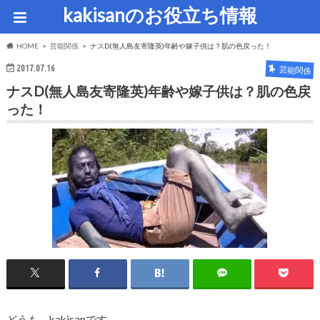
kakisanのお役立ち情報
HOME
芸能関係
ナスD(無人島友寄隆英)年齢や嫁子供は？肌の色戻った！
2017.07.16
芸能関係
ナスD(無人島友寄隆英)年齢や嫁子供は？肌の色戻
った！
どうも kakisanです。