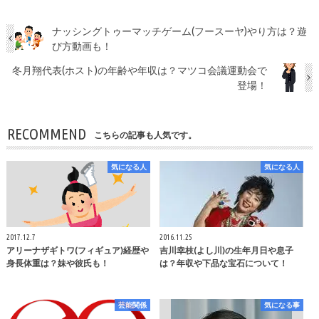
ナッシングトゥーマッチゲーム(フースーヤ)やり方は？遊
び方動画も！
冬月翔代表(ホスト)の年齢や年収は？マツコ会議運動会で
登場！
RECOMMEND
こちらの記事も人気です。
気になる人
気になる人
2017.12.7
2016.11.25
アリーナザギトワ(フィギュア)経歴や
吉川幸枝(よし川)の生年月日や息子
身長体重は？妹や彼氏も！
は？年収や下品な宝石について！
芸能関係
気になる事