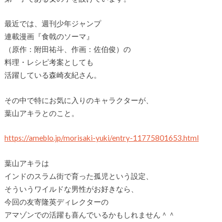
最近では、週刊少年ジャンプ
連載漫画『食戟のソーマ』
（原作：附田祐斗、作画：佐伯俊）の
料理・レシピ考案としても
活躍している森崎友紀さん。
その中で特にお気に入りのキャラクターが、
葉山アキラとのこと。
https://ameblo.jp/morisaki-yuki/entry-11775801653.html
葉山アキラは
インドのスラム街で育った孤児という設定、
そういうワイルドな男性がお好きなら、
今回の友寄隆英ディレクターの
アマゾンでの活躍も喜んでいるかもしれません＾＾