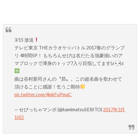
3/15 放送
テレビ東京 THEカラオケ☆バトル 2017春のグランプ
リ 4時間SP！ もちろんせびは名だたる強豪揃いのア
マブロックで渾身のトップ7入り目指してます(ง •̀_•́)ง
曲は谷村新司さんの〝昴〟。この超名曲を歌わせて
頂けることに感謝！乞うご期待
pic.twitter.com/4lqkFuPmaC
— せびっちゃマンボ (@kamimatsuSEBITO)
2017年3月
10日