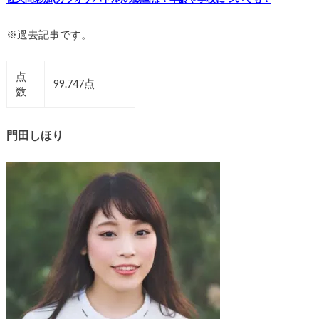
※過去記事です。
点
99.747点
数
門田しほり