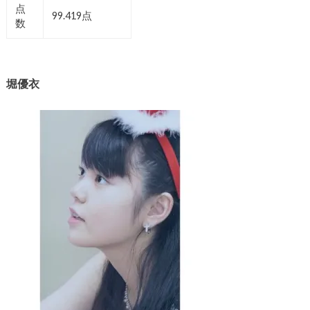
点
99.419点
数
堀優衣