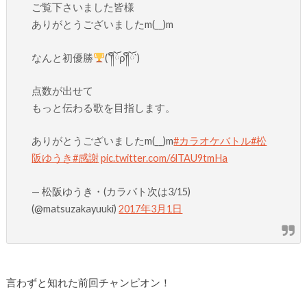
ご覧下さいました皆様
ありがとうございましたm(__)m
なんと初優勝
(´༎ຶོρ༎ຶོ`)
点数が出せて
もっと伝わる歌を目指します。
ありがとうございましたm(__)m
#カラオケバトル
#松
阪ゆうき
#感謝
pic.twitter.com/6lTAU9tmHa
— 松阪ゆうき・(カラバト次は3/15)
(@matsuzakayuuki)
2017年3月1日
言わずと知れた前回チャンピオン！