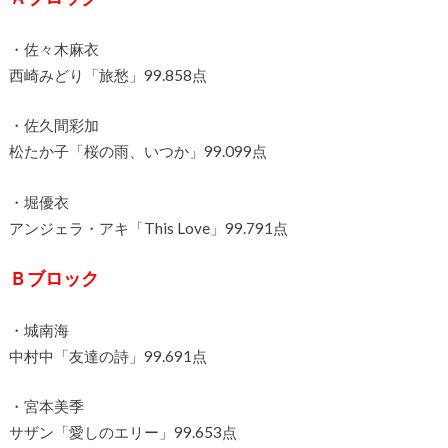
・佐々木麻衣
西崎みどり「旅愁」99.858点
・佐久間彩加
松たか子「桜の雨、いつか」99.099点
・堀優衣
アンジェラ・アキ「This Love」99.791点
Ｂブロック
・城南海
中村中「友達の詩」99.691点
・宮本美季
サザン「愛しのエリー」99.653点