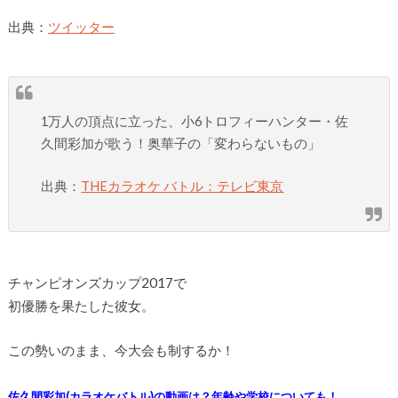
出典：
ツイッター
1万人の頂点に立った、小6トロフィーハンター・佐
久間彩加が歌う！奥華子の「変わらないもの」
出典：
THEカラオケ バトル：テレビ東京
チャンピオンズカップ2017で
初優勝を果たした彼女。
この勢いのまま、今大会も制するか！
佐久間彩加(カラオケバトル)の動画は？年齢や学校についても！