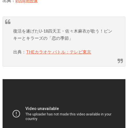
出典：
google画像
復活を遂げたU-18四天王・佐々木麻衣が歌う！ピン
キーとキラーズの「恋の季節」
出典：
THEカラオケ バトル：テレビ東京