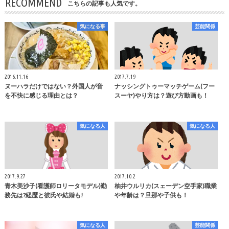
RECOMMEND
こちらの記事も人気です。
気になる事
芸能関係
2016.11.16
2017.7.19
ヌーハラだけではない？外国人が音
ナッシングトゥーマッチゲーム(フー
を不快に感じる理由とは？
スーヤ)やり方は？遊び方動画も！
気になる人
気になる人
2017.9.27
2017.10.2
青木美沙子(看護師ロリータモデル)勤
柚井ウルリカ(スェーデン空手家)職業
務先は?経歴と彼氏や結婚も!
や年齢は？旦那や子供も！
気になる人
芸能関係