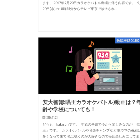
ます。 2017年9月20日カラオケバトル出場に伴う内容です。 9
20日(水)の18時55分からテレビ東京で放送され…
歌唱王(201801
安大智(歌唱王カラオケバトル)動画は？
齢や学校についても！
2016.11.21
どうも kakisanです。 年始の番組で今から楽しみなのが 「
王」です。 カラオケバトルや音楽チャンプなど 歌ウマの番組
多くなって来て 私は聴くのが大好きなので毎回楽しみにしてま