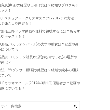
岡寛恵(声優)の経歴や出演作品は？結婚やブログもチ
ェック！
ジルスチュアートクリスマスコフレ2017予約方法
は？発売日や内容も！
古畑任三郎ドラマ動画を無料で視聴するには？あらす
じやキャストも！
井形亮介(カラオケバトル)の大学や彼女は？経歴や身
長についても！
高品謙一(モンテン社長)の店(おなかすいた)の場所や
評判は？
森弘一郎(ダンサー)動画や経歴は？結婚や絵本の通販
について！
THEカラオケバトル(2017年3月1日)優勝者は？動画や
画像についても！