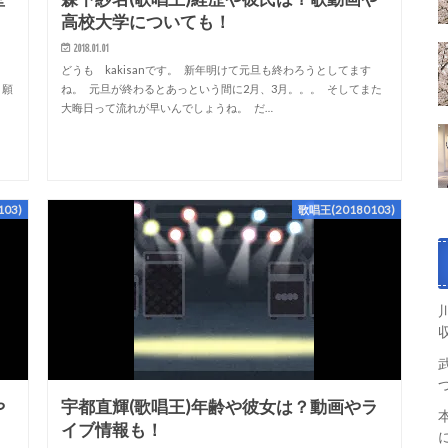
高校大学についても！
2018.01.01
。
どうも kakisanです。 新年明けて元旦も終わろうとしてます
 願
ね。 元旦が終わるとあっという間に2月、3月。。。 そしてまた
大晦日って流れが早いんでしょうね。 だ…
03)
歌唱王(20180103)
や
宇都直輝(歌唱王)年齢や彼女は？動画やラ
イブ情報も！