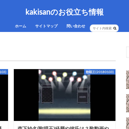
kakisanのお役立ち情報
ホーム
サイトマップ
問い合わせ
03)
歌唱王(20180103)
歴
森下紗名(歌唱王)経歴や彼氏は？歌動画や