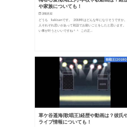
や家族についても！
2018.01.02
どうも kakisanです。 2018年はどんな年になりそうですか
人それぞれ思いがあって初詣でお願いごとをしたと思います。
い事が叶うといいですね＾＾ この正…
歌唱王(201801
草ケ谷遥海(歌唱王)経歴や動画は？彼氏
ライブ情報についても！