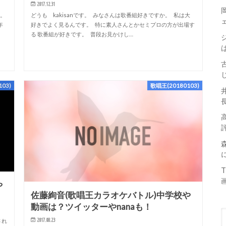
2017.12.31
た。
どうも kakisanです。 みなさんは歌番組好きですか。 私は大
年
好きでよく見るんです。 特に素人さんとかセミプロの方が出場す
る 歌番組が好きです。 普段お見かけし…
03)
歌唱王(20180103)
や
佐藤絢音(歌唱王カラオケバトル)中学校や
動画は？ツイッターやnanaも！
2017.08.23
され