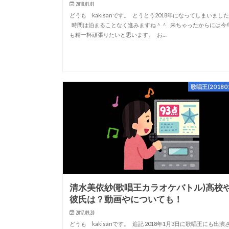
2018.01.01
どうも kakisanです。 とうとう2018年になってしまいまし
時間は泊まることなく進みますね＾＾ 来ちゃったからには今
も精一杯頑張りたいと思います。 お…
歌唱王(201801
清水美依紗(歌唱王カラオケバトル)高校
彼氏は？動画やについても！
2017.09.20
どうも kakisanです。 追記 2018年1月3日に歌唱王にも出演