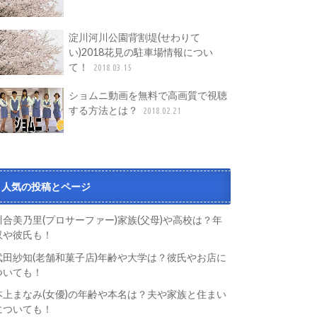
淀川河川公園背割堤(せわりて
い)2018花見の駐車場情報につい
て！
2018.03.15
ショムニ動画を無料で高画質で視聴
する方法とは？
2018.02.21
人気の投稿とページ
川合美乃里(プロサーファー)家族(父母)や高校は？年
収や彼氏も！
武田紗知(老舗和菓子店)年齢や大学は？彼氏やお店に
ついても！
本上まなみ(女優)の年齢や本名は？夫や家族と住まい
についても！