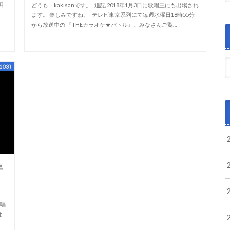
月
どうも kakisanです。 追記 2018年1月3日に歌唱王にも出場され
ます。 楽しみですね。 テレビ東京系列にて毎週水曜日18時55分
から放送中の 『THEカラオケ★バトル』、みなさんご覧…
03)
年
歌唱
は