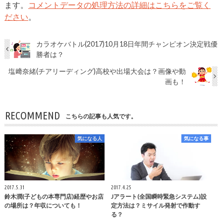
ます。
コメントデータの処理方法の詳細はこちらをご覧く
ださい
。
カラオケバトル(2017)10月18日年間チャンピオン決定戦優
勝者は？
塩﨑奈緒(チアリーディング)高校や出場大会は？画像や動
画も！
RECOMMEND
こちらの記事も人気です。
気になる人
気になる事
2017.5.31
2017.4.25
鈴木潤(子どもの本専門店)経歴やお店
Jアラート(全国瞬時緊急システム)設
の場所は？年収についても！
定方法は？ミサイル発射で作動す
る？