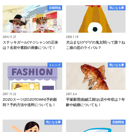
芸能関係
気になる事
2016.11.27
2018.1.19
ステッキガール(マジシャン)の正体
犬山まな(ゲゲゲの鬼太郎)って誰？ね
は？名前や素顔の画像について！
こ娘の恋のライバル？
トレンド
気になる事
2017.11.22
2017.6.4
ZOZOスーツ(ZOZOTOWN)予約殺
手塚新理(飴細工師)お店や年収は？年
到？予約方法や送料についても！
齢や結婚についても！
気になる事
芸能関係