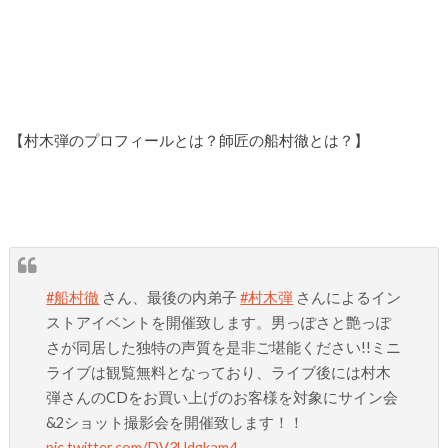
【村木弾のプロフィールとは？師匠の船村徹とは？】
#船村徹
さん、最後の内弟子
#村木弾
さんによるイン
ストアイベントを開催致します。男っぽさと艶っぽ
さが同居した独特の声質を是非ご堪能ください!!ミニ
ライブは観覧無料となっており、ライブ後には村木
弾さんのCDをお買い上げのお客様を対象にサイン会
&2ショット撮影会を開催致します！！
pic.twitter.com/DV3Udgkam4