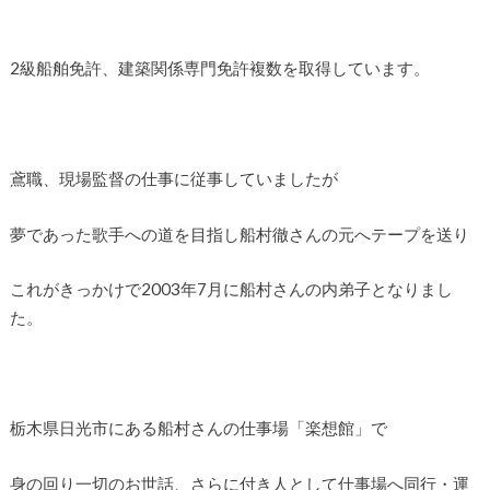
2級船舶免許、建築関係専門免許複数を取得しています。
鳶職、現場監督の仕事に従事していましたが
夢であった歌手への道を目指し船村徹さんの元へテープを送り
これがきっかけで2003年7月に船村さんの内弟子となりまし
た。
栃木県日光市にある船村さんの仕事場「楽想館」で
身の回り一切のお世話、さらに付き人として仕事場へ同行・運